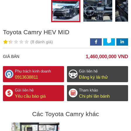
Toyota Camry HEV MID
(
8 đánh giá
)
1,460,000,000 VND
GIÁ BÁN
Phụ trách kinh doanh
Gửi liên hệ
0913638811
Đăng ký lái thử
Gửi liên hệ
Tham khảo
Yêu cầu báo giá
Chi phí lăn bánh
Các Toyota Camry khác