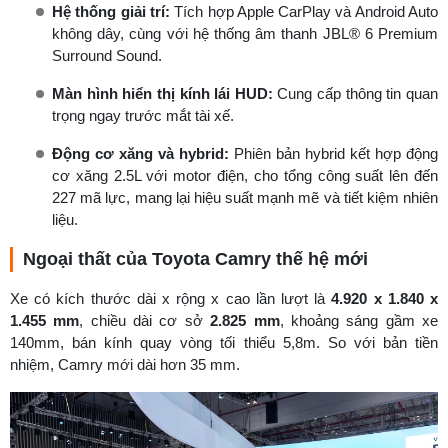
Hệ thống giải trí:
Tích hợp Apple CarPlay và Android Auto
không dây, cùng với hệ thống âm thanh JBL® 6 Premium
Surround Sound.
Màn hình hiển thị kính lái HUD:
Cung cấp thông tin quan
trọng ngay trước mắt tài xế.
Động cơ xăng và hybrid:
Phiên bản hybrid kết hợp động
cơ xăng 2.5L với motor điện, cho tổng công suất lên đến
227 mã lực, mang lại hiệu suất mạnh mẽ và tiết kiệm nhiên
liệu.
Ngoại thất của Toyota Camry thế hệ mới
Xe có kích thước dài x rộng x cao lần lượt là
4.920 x 1.840 x
1.455 mm
, chiều dài cơ sở
2.825 mm
, khoảng sáng gầm xe
140mm, bán kính quay vòng tối thiểu 5,8m. So với bản tiền
nhiệm, Camry mới dài hơn 35 mm.