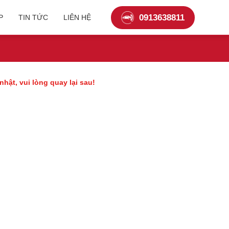
0913638811
P
TIN TỨC
LIÊN HỆ
Toyota Land Cruiser Prado
hật, vui lòng quay lại sau!