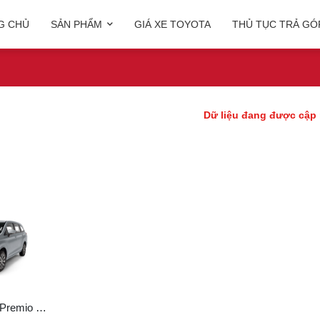
G CHỦ
SẢN PHẨM
GIÁ XE TOYOTA
THỦ TỤC TRẢ GÓ
Dữ liệu đang được cập n
Toyota Avanza Premio MT