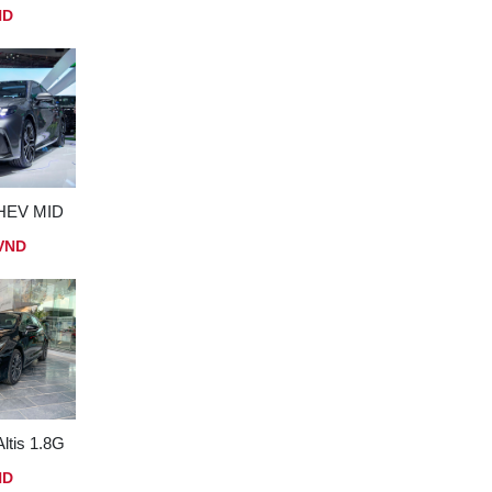
ND
 HEV MID
 VND
Altis 1.8G
ND