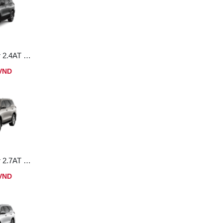
Toyota Fortuner 2.4AT Dầu 4x2
 VND
Toyota Fortuner 2.7AT Xăng 4x4
 VND