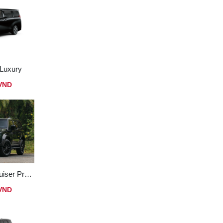
 Luxury
 VND
Toyota Land Cruiser Prado 250
 VND