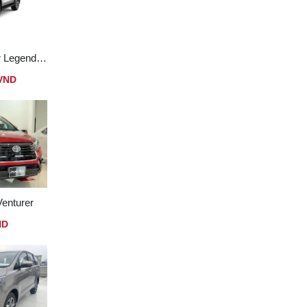
Toyota Fortuner Legender 2.8 AT Máy Dầu 4x4
 VND
Venturer
ND