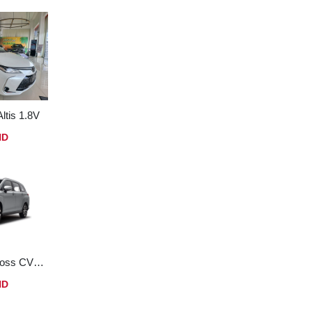
Altis 1.8V
ND
Toyota Veloz cross CVT Top (nhập Indo)
ND