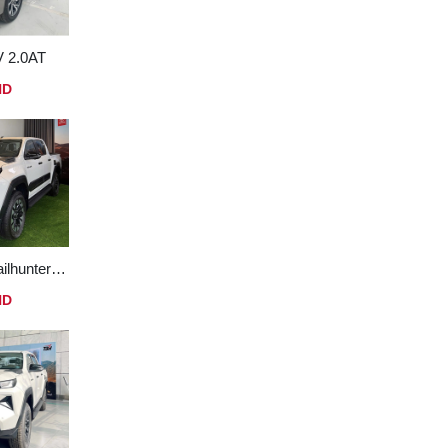
V 2.0AT
ND
Toyota Hilux Trailhunter 2.8L 4x4 AT
ND