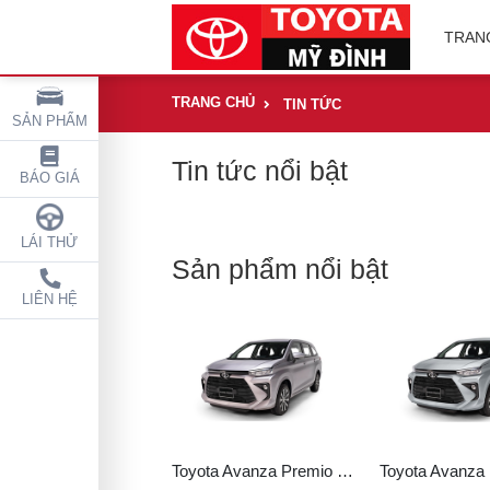
TRAN
TRANG CHỦ
TIN TỨC
SẢN PHẨM
Tin tức nổi bật
BÁO GIÁ
LÁI THỬ
Sản phẩm nổi bật
LIÊN HỆ
Toyota Avanza Premio CVT