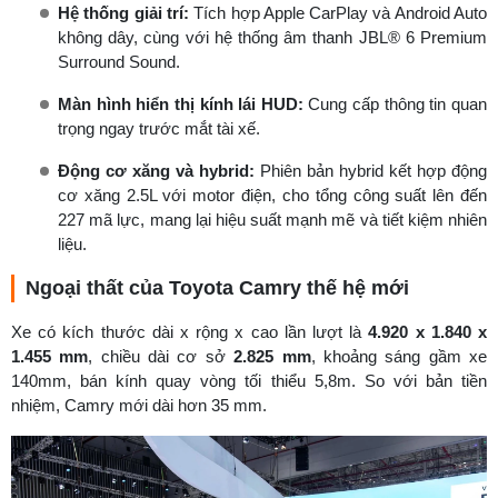
Hệ thống giải trí:
Tích hợp Apple CarPlay và Android Auto
không dây, cùng với hệ thống âm thanh JBL® 6 Premium
Surround Sound.
Màn hình hiển thị kính lái HUD:
Cung cấp thông tin quan
trọng ngay trước mắt tài xế.
Động cơ xăng và hybrid:
Phiên bản hybrid kết hợp động
cơ xăng 2.5L với motor điện, cho tổng công suất lên đến
227 mã lực, mang lại hiệu suất mạnh mẽ và tiết kiệm nhiên
liệu.
Ngoại thất của Toyota Camry thế hệ mới
Xe có kích thước dài x rộng x cao lần lượt là
4.920 x 1.840 x
1.455 mm
, chiều dài cơ sở
2.825 mm
, khoảng sáng gầm xe
140mm, bán kính quay vòng tối thiểu 5,8m. So với bản tiền
nhiệm, Camry mới dài hơn 35 mm.