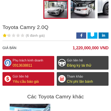
Toyota Camry 2.0Q
(
6 đánh giá
)
1,220,000,000 VND
GIÁ BÁN
Phụ trách kinh doanh
Gửi liên hệ
0913638811
Đăng ký lái thử
Gửi liên hệ
Tham khảo
Yêu cầu báo giá
Chi phí lăn bánh
Các Toyota Camry khác