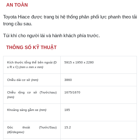
AN TOÀN
Toyota Hiace được trang bị hệ thống phân phối lực phanh theo tải
trong cầu sau.
Túi khí cho người lái và hành khách phía trước.
THÔNG SỐ KỸ THUẬT
Kích thước tổng thể bên ngoài (D
5915 x 1950 x 2280
x R x C)
(mm x mm x mm)
Chiều dài cơ sở
(mm)
3860
Chiều rộng cơ sở (Trước/sau)
1675/1670
(mm)
Khoảng sáng gầm xe
(mm)
185
Góc thoát (Trước/Sau)
15.2
(độ/degree)