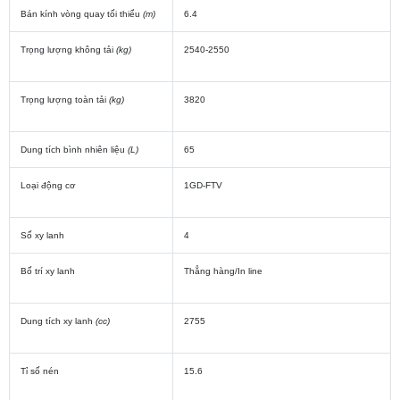
Bán kính vòng quay tối thiểu
(m)
6.4
Trọng lượng không tải
(kg)
2540-2550
Trọng lượng toàn tải
(kg)
3820
Dung tích bình nhiên liệu
(L)
65
Loại động cơ
1GD-FTV
Số xy lanh
4
Bố trí xy lanh
Thẳng hàng/In line
Dung tích xy lanh
(cc)
2755
Tỉ số nén
15.6