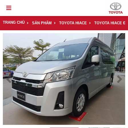
TRANG CHỦ
SẢN PHẨM
TOYOTA HIACE
TOYOTA HIACE Đ