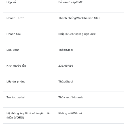
Hộp số
Số sàn 6 cấp/6MT
Phanh Trước
Thanh chống/MacPherson Strut
Phanh Sau
Nhíp lá/Leaf spring rigid axle
Loại vành
Thép/Steel
Kích thước lốp
235/65R16
Lốp dự phòng
Thép/Steel
Trợ lực tay lái
Thủy lực / Hidraulic
Hệ thống tay lái tỉ số truyền biến
Không có/Without
thiên (VGRS)