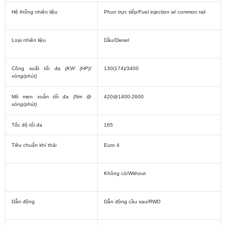
Hệ thống nhiên liệu
Phun trực tiếp/Fuel injection w/ common rail
Loại nhiên liệu
Dầu/Diesel
Công suất tối đa
(KW (HP)/
130(174)/3400
vòng/phút)
Mô men xoắn tối đa
(Nm @
420@1400-2600
vòng/phút)
Tốc độ tối đa
165
Tiêu chuẩn khí thải
Euro 4
Không có/Without
Dẫn động
Dẫn động cầu sau/RWD