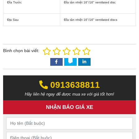
Đĩa Trước
Đĩa tản nhiệt 16"/16" ventilated disc
Địa Sau
Đĩa tản nhiệt 16"/16" ventilated discs
Bình chọn bài viết:
0913638811‬‬
Hãy liên hệ ngay để được mua xe với giá tốt hơn!
NHẬN BÁO GIÁ XE