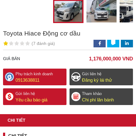
Toyota Hiace Động cơ dầu
(
7 đánh giá
)
1,176,000,000 VND
GIÁ BÁN
Phụ trách kinh doanh
Gửi liên hệ
0913638811
Đăng ký lái thử
Gửi liên hệ
Tham khảo
Yêu cầu báo giá
Chi phí lăn bánh
CHI TIẾT
CHI TIẾT